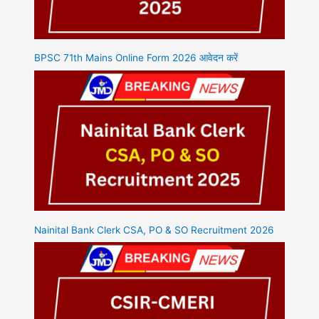
BPSC 71th Mains Online Form 2026 आवेदन करें
Nainital Bank Clerk CSA, PO & SO Recruitment 2026