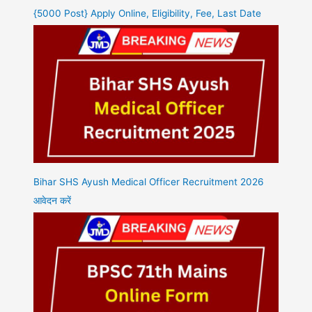
{5000 Post} Apply Online, Eligibility, Fee, Last Date
Bihar SHS Ayush Medical Officer Recruitment 2026
आवेदन करें