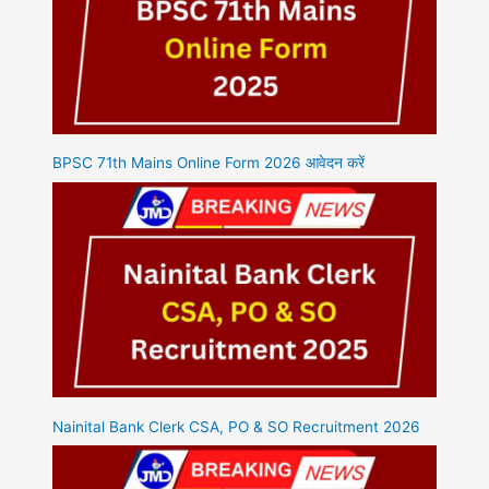
BPSC 71th Mains Online Form 2026 आवेदन करें
Nainital Bank Clerk CSA, PO & SO Recruitment 2026