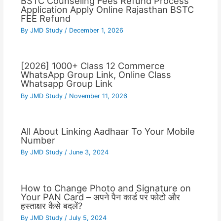
BSTC Counseling Fees Refund Process
Application Apply Online Rajasthan BSTC
FEE Refund
By
JMD Study
/
December 1, 2026
[2026] 1000+ Class 12 Commerce
WhatsApp Group Link, Online Class
Whatsapp Group Link
By
JMD Study
/
November 11, 2026
All About Linking Aadhaar To Your Mobile
Number
By
JMD Study
/
June 3, 2024
How to Change Photo and Signature on
Your PAN Card – अपने पैन कार्ड पर फोटो और
हस्ताक्षर कैसे बदलें?
By
JMD Study
/
July 5, 2024