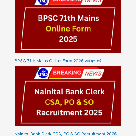
BPSC 71th Mains Online Form 2026 आवेदन करें
Nainital Bank Clerk CSA, PO & SO Recruitment 2026