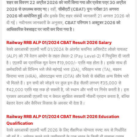
शहर का विवरण 22 अप्रैल 2026 को जारी किया गया और प्रवेश पत्र 30 अप्रैल
2026 से उपलब्ध कराए गए।
वहीं,
सीबीएटी (CBAT) पुनः परीक्षा 31 अगस्त
2026 को आयोजित हुई
और इसके लिए शहर संबंधी जानकारी 21 अगस्त 2026 को
दी गई। नवीनतम जानकारी के अनुसार,
CBAT परिणाम 1 अक्टूबर 2026 को
आधिकारिक वेबसाइट पर जारी कर दिया गया है।
Railway RRB ALP 01/2024 CBAT Result 2026 Salary
रेलवे आरआरबी एएलपी भर्ती 01/2024 के अंतर्गत चयनित असिस्टेंट लोको पायलट
(ALP) को 7वें वेतन आयोग के तहत लेवल-2 (Pay Level-2) में नियुक्ति दी जाती
है। एएलपी का प्रारंभिक मूल वेतन ₹19,900/- प्रति माह होता है। इसके साथ ही
कर्मचारियों को विभिन्न भत्ते जैसे महंगाई भत्ता (DA), परिवहन भत्ता (TA), मकान
किराया भत्ता (HRA), ओवरटाइम भत्ता (OTA) और रेलवे से संबंधित अन्य विशेष भत्ते
भी मिलते हैं। इन सभी को जोड़ने पर कुल इन-हैंड सैलरी लगभग ₹35,000 से
₹42,000 प्रति माह तक हो सकती है, जो स्थान और भत्तों पर निर्भर करती है। इस
प्रकार आरआरबी एएलपी पद न केवल सुरक्षित सरकारी नौकरी प्रदान करता है, बल्कि
बेहतर वेतन और कैरियर विकास के अवसर भी देता है।
Railway RRB ALP 01/2024 CBAT Result 2026 Education
Qualification
रेलवे आरआरबी एएलपी भर्ती 2026 के लिए शैक्षणिक योग्यता स्पष्ट रूप से निर्धारित
की गई है। आवेदन करने वाले उम्मीदवारों के पास भारत के किसी भी मान्यता प्राप्त