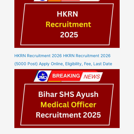
HKRN Recruitment 2026 HKRN Recruitment 2026
{5000 Post} Apply Online, Eligibility, Fee, Last Date