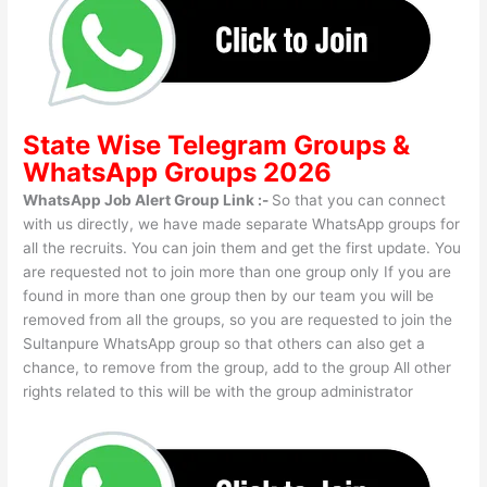
State Wise
Telegram Groups
&
WhatsApp Groups 2026
WhatsApp Job Alert Group Link :-
So that you can connect
with us directly, we have made separate WhatsApp groups for
all the recruits. You can join them and get the first update. You
are requested not to join more than one group only If you are
found in more than one group then by our team you will be
removed from all the groups, so you are requested to join the
Sultanpure WhatsApp group so that others can also get a
chance, to remove from the group, add to the group All other
rights related to this will be with the group administrator