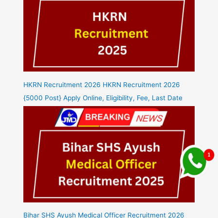
HKRN Recruitment 2026 HKRN Recruitment 2026
{5000 Post} Apply Online, Eligibility, Fee, Last Date
Bihar SHS Ayush Medical Officer Recruitment 2026