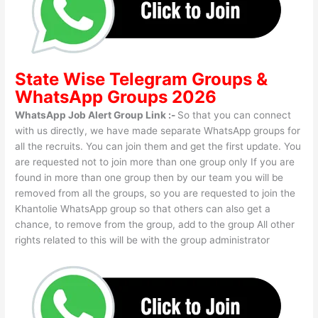
State Wise
Telegram Groups
&
WhatsApp Groups 2026
WhatsApp Job Alert Group Link :-
So that you can connect
with us directly, we have made separate WhatsApp groups for
all the recruits. You can join them and get the first update. You
are requested not to join more than one group only If you are
found in more than one group then by our team you will be
removed from all the groups, so you are requested to join the
Khantolie WhatsApp group so that others can also get a
chance, to remove from the group, add to the group All other
rights related to this will be with the group administrator