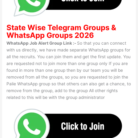
State Wise
Telegram Groups
&
WhatsApp Groups 2026
WhatsApp Job Alert Group Link :-
So that you can connect
with us directly, we have made separate WhatsApp groups for
all the recruits. You can join them and get the first update. You
are requested not to join more than one group only If you are
found in more than one group then by our team you will be
removed from all the groups, so you are requested to join the
Palie WhatsApp group so that others can also get a chance, to
remove from the group, add to the group All other rights
related to this will be with the group administrator