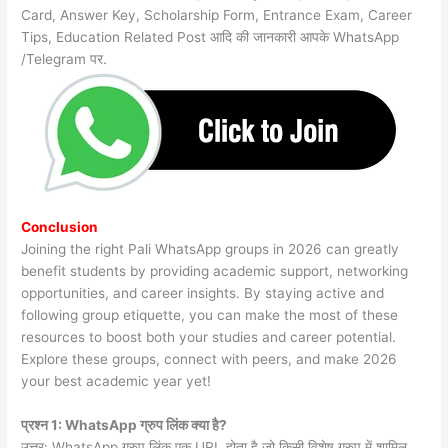
Card, Answer Key, Scholarship Form, Entrance Exam, Career
Tips, Education Related Post आदि की जानकारी आपके WhatsApp
/Telegram पर.
Conclusion
Joining the right Pali WhatsApp groups in 2026 can greatly
benefit students by providing academic support, networking
opportunities, and career insights. By staying active and
following group etiquette, you can make the most of these
resources to boost both your studies and career potential.
Explore these groups, connect with peers, and make 2026
your best academic year yet!
प्रश्न 1: WhatsApp ग्रुप लिंक क्या है?
उत्तर: WhatsApp ग्रुप लिंक एक URL होता है जो किसी विशेष ग्रुप में शामिल