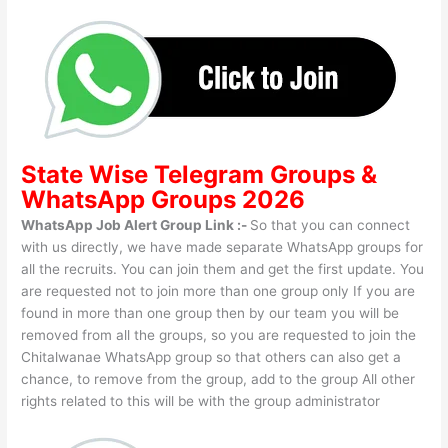
State Wise
Telegram Groups
&
WhatsApp Groups 2026
WhatsApp Job Alert Group Link :-
So that you can connect
with us directly, we have made separate WhatsApp groups for
all the recruits. You can join them and get the first update. You
are requested not to join more than one group only If you are
found in more than one group then by our team you will be
removed from all the groups, so you are requested to join the
Chitalwanae WhatsApp group so that others can also get a
chance, to remove from the group, add to the group All other
rights related to this will be with the group administrator