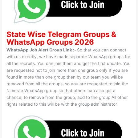
State Wise
Telegram Groups
&
WhatsApp Groups 2026
WhatsApp Job Alert Group Link :-
So that you can connect
with us directly, we have made separate WhatsApp groups for
all the recruits. You can join them and get the first update. You
are requested not to join more than one group only If you are
found in more than one group then by our team you will be
removed from all the groups, so you are requested to join the
Nimerae WhatsApp group so that others can also get a
chance, to remove from the group, add to the group All other
rights related to this will be with the group administrator