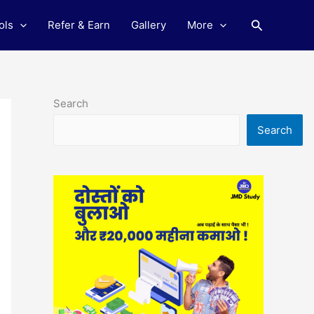
Search
ols
Refer & Earn
Gallery
More
Search
Search