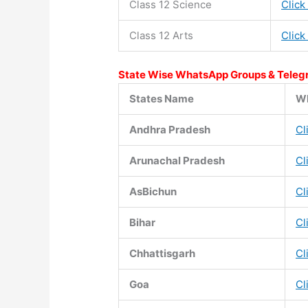
Class 12 Science
Click
Class 12 Arts
Click
State Wise WhatsApp Groups & Teleg
States Name
Wh
Andhra Pradesh
Cl
Arunachal Pradesh
Cl
AsBichun
Cl
Bihar
Cl
Chhattisgarh
Cl
Goa
Cl