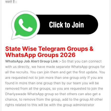
सकते हैं।
State Wise
Telegram Groups
&
WhatsApp Groups 2026
WhatsApp Job Alert Group Link :-
So that you can connect
with us directly, we have made separate WhatsApp groups for
all the recruits. You can join them and get the first update. You
are requested not to join more than one group only If you are
found in more than one group then by our team you will be
removed from all the groups, so you are requested to join the
Dhariyawade WhatsApp group so that others can also get a
chance, to remove from the group, add to the group All other
rights related to this will be with the group administrator