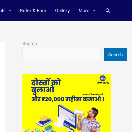
Search
ols
Refer & Earn
Gallery
More
Search
Search