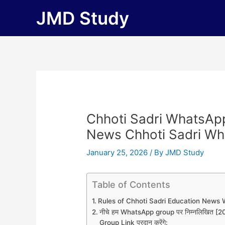
Skip
JMD Study
to
content
Chhoti Sadri WhatsApp
News Chhoti Sadri Wh
January 25, 2026
/ By
JMD Study
Table of Contents
Rules of Chhoti Sadri Education New
नीचे हम WhatsApp group पर निम्नलिखित
Group Link प्रदान करेंगे: