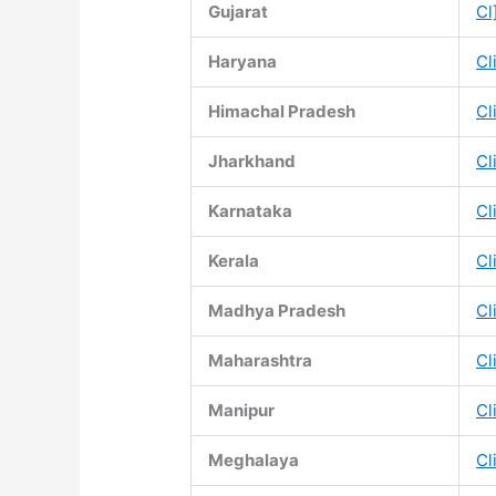
Gujarat
Cl
Haryana
Cl
Himachal Pradesh
Cl
Jharkhand
Cl
Karnataka
Cl
Kerala
Cl
Madhya Pradesh
Cl
Maharashtra
Cl
Manipur
Cl
Meghalaya
Cl