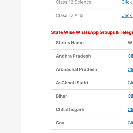
Class 12 Science
Click
Class 12 Arts
Click
State Wise WhatsApp Groups & Teleg
States Name
Wh
Andhra Pradesh
Cl
Arunachal Pradesh
Cl
AsChhoti Sadri
Cl
Bihar
Cl
Chhattisgarh
Cl
Goa
Cl