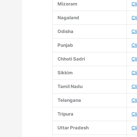
Mizoram
Cl
Nagaland
Cl
Odisha
Cl
Punjab
Cl
Chhoti Sadri
Cl
Sikkim
Cl
Tamil Nadu
Cl
Telangana
Cl
Tripura
Cl
Uttar Pradesh
Cl