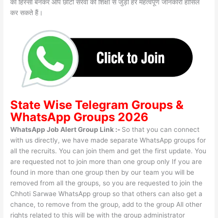
का हिस्सा बनकर आप छोटी सरवा की शिक्षा से जुड़ी हर महत्वपूर्ण जानकारी हासिल
कर सकते हैं।
State Wise
Telegram Groups
&
WhatsApp Groups 2026
WhatsApp Job Alert Group Link :-
So that you can connect
with us directly, we have made separate WhatsApp groups for
all the recruits. You can join them and get the first update. You
are requested not to join more than one group only If you are
found in more than one group then by our team you will be
removed from all the groups, so you are requested to join the
Chhoti Sarwae WhatsApp group so that others can also get a
chance, to remove from the group, add to the group All other
rights related to this will be with the group administrator