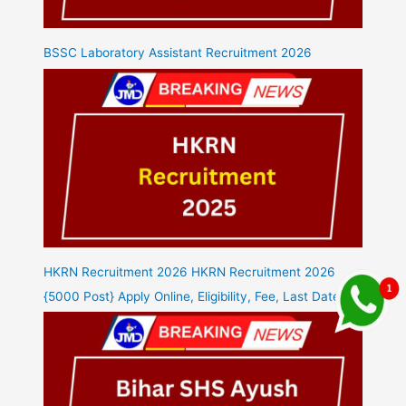
BSSC Laboratory Assistant Recruitment 2026
HKRN Recruitment 2026 HKRN Recruitment 2026
{5000 Post} Apply Online, Eligibility, Fee, Last Date