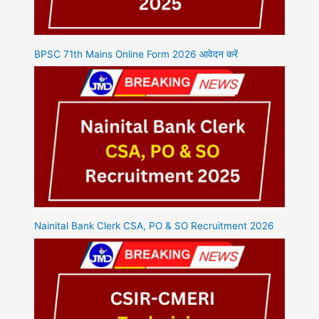
BPSC 71th Mains Online Form 2026 आवेदन करें
Nainital Bank Clerk CSA, PO & SO Recruitment 2026