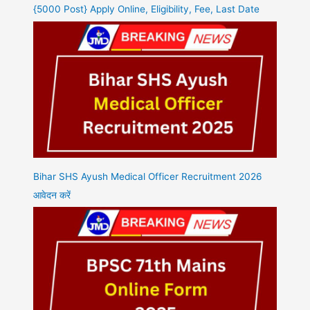
{5000 Post} Apply Online, Eligibility, Fee, Last Date
Bihar SHS Ayush Medical Officer Recruitment 2026
आवेदन करें