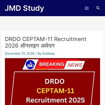
Skip
JMD Study
Sea
to
content
DRDO CEPTAM-11 Recruitment
2026 ऑनलाइन आवेदन
December 21, 2026
/ By
Kuldeep