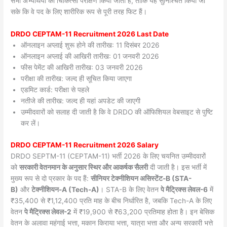
सभी अभ्यर्थियों का चिकित्सा परीक्षण किया जाता है, ताकि यह सुनिश्चित किया जा
सके कि वे पद के लिए शारीरिक रूप से पूरी तरह फिट हैं।
DRDO CEPTAM-11 Recruitment 2026 Last Date
ऑनलाइन अप्लाई शुरू होने की तारीख: 11 दिसंबर 2026
ऑनलाइन अप्लाई की आखिरी तारीख: 01 जनवरी 2026
फीस पेमेंट की आखिरी तारीख: 03 जनवरी 2026
परीक्षा की तारीख: जल्द ही सूचित किया जाएगा
एडमिट कार्ड: परीक्षा से पहले
नतीजे की तारीख: जल्द ही यहां अपडेट की जाएगी
उम्मीदवारों को सलाह दी जाती है कि वे DRDO की ऑफिशियल वेबसाइट से पुष्टि
कर लें।
DRDO CEPTAM-11 Recruitment 2026 Salary
DRDO SEPTM-11 (CEPTAM-11) भर्ती 2026 के लिए चयनित उम्मीदवारों
को
सरकारी वेतनमान के अनुसार स्थिर और आकर्षक सैलरी
दी जाती है। इस भर्ती में
मुख्य रूप से दो प्रकार के पद हैं:
सीनियर टेक्नीशियन असिस्टेंट-B (STA-
B)
और
टेक्नीशियन-A (Tech-A)
। STA-B के लिए वेतन
पे मैट्रिक्स लेवल-6
में
₹35,400 से ₹1,12,400 प्रति माह के बीच निर्धारित है, जबकि Tech-A के लिए
वेतन
पे मैट्रिक्स लेवल-2
में ₹19,900 से ₹63,200 प्रतिमाह होता है। इन बेसिक
वेतन के अलावा महंगाई भत्ता, मकान किराया भत्ता, यात्रा भत्ता और अन्य सरकारी भत्ते