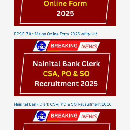
BPSC 71th Mains Online Form 2026 आवेदन करें
Nainital Bank Clerk CSA, PO & SO Recruitment 2026