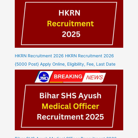
HKRN Recruitment 2026 HKRN Recruitment 2026
{5000 Post} Apply Online, Eligibility, Fee, Last Date