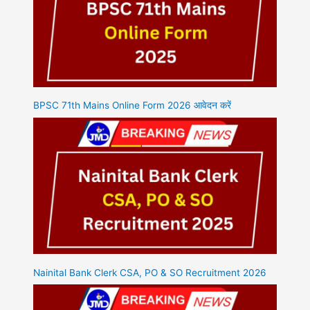
BPSC 71th Mains Online Form 2026 आवेदन करें
Nainital Bank Clerk CSA, PO & SO Recruitment 2026