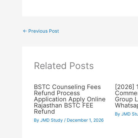
←
Previous Post
Related Posts
BSTC Counseling Fees
[2026] 
Refund Process
Commer
Application Apply Online
Group L
Rajasthan BSTC FEE
Whatsap
Refund
By
JMD St
By
JMD Study
/
December 1, 2026