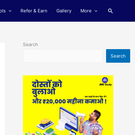
Search
ols
Refer & Earn
Gallery
More
Search
Search