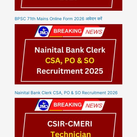
BPSC 71th Mains Online Form 2026 आवेदन करें
Nainital Bank Clerk CSA, PO & SO Recruitment 2026