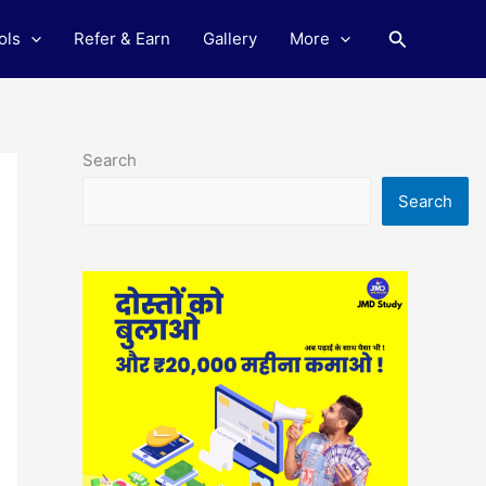
Search
ols
Refer & Earn
Gallery
More
Search
Search