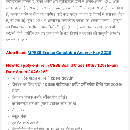
प्रैक्टिकल शामिल हैं, उनमें थ्योरी और प्रैक्टिकल दोनों में अलग-अलग 33% अंक
लाना ज़रूरी है। साथ ही, सभी आंतरिक मूल्यांकनों में ‘E’ से बेहतर ग्रेड होना अनिवार्य
है, अन्यथा परिणाम रोक दिए जाएंगे। यदि कोई छात्र एक या दो विषयों में असफल होता
है, तो उसे मई-जून 2026 में आयोजित कम्पार्टमेंट परीक्षा का अवसर मिलेगा। छात्रों
को विषय चयन के दौरान अभ्यर्थियों की सूची (LOC) जमा करते समय सावधानी
बरतनी होगी, क्योंकि एक बार जमा होने के बाद विषयों में बदलाव की अनुमति आमतौर
पर नहीं दी जाती।
Also
Read:
MPESB Excise Constable Answer Key 2026
How to apply online in CBSE Board Class 10th / 12th Exam
Date Sheet 2026-26?
आधिकारिक पोर्टल पर जाएँ:
cbse.gov.in
होमपेज पर लिंक देखें:
“CBSE बोर्ड कक्षा 10वीं/12वीं परीक्षा तिथि पत्र 2026-
26”
लिंक पर क्लिक करके
लॉगिन पेज
खोलें।
क्रेडेंशियल दर्ज करें (जैसा एडमिट कार्ड पर है):
रोल नंबर
स्कूल नंबर
एडमिट कार्ड आईडी
सिक्योरिटी पिन भरें और
Submit
पर क्लिक करें।