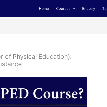
Home
Courses
Enquiry
To
 of Physical Education):
Distance