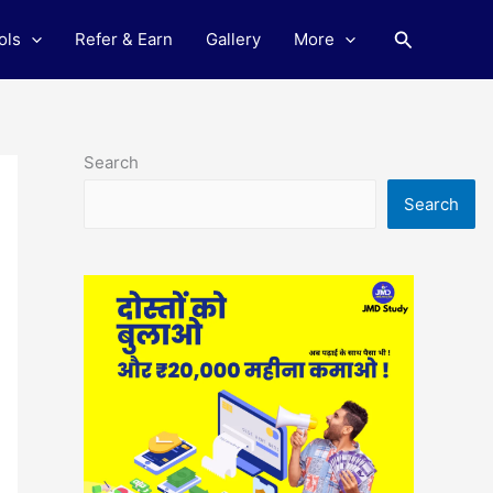
Search
ols
Refer & Earn
Gallery
More
Search
Search