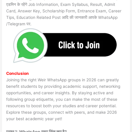
एडमिन के रहेंगे Job Information, Exam Syllabus, Result, Admit
Card, Answer Key, Scholarship Form, Entrance Exam, Career
Tips, Education Related Post आदि की जानकारी आपके WhatsApp
/Telegram पर.
Conclusion
Joining the right Weir WhatsApp groups in 2026 can greatly
benefit students by providing academic support, networking
opportunities, and career insights. By staying active and
following group etiquette, you can make the most of these
resources to boost both your studies and career potential.
Explore these groups, connect with peers, and make 2026
your best academic year yet!
प्रश्न 1: WhatsApp ग्रुप लिंक क्या है?