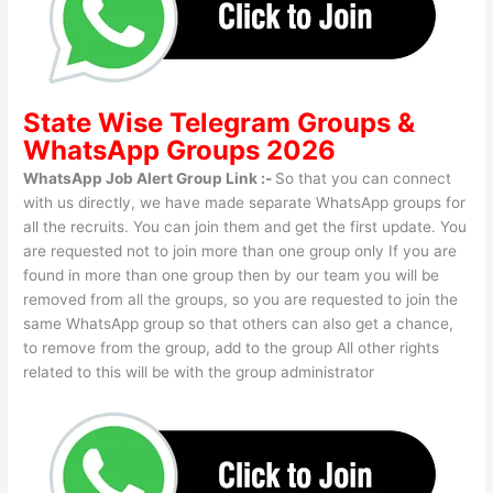
State Wise
Telegram Groups
&
WhatsApp Groups 2026
WhatsApp Job Alert Group Link :-
So that you can connect
with us directly, we have made separate WhatsApp groups for
all the recruits. You can join them and get the first update. You
are requested not to join more than one group only If you are
found in more than one group then by our team you will be
removed from all the groups, so you are requested to join the
same WhatsApp group so that others can also get a chance,
to remove from the group, add to the group All other rights
related to this will be with the group administrator