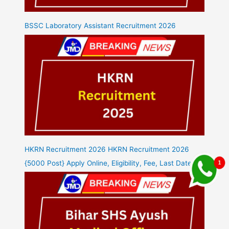
BSSC Laboratory Assistant Recruitment 2026
HKRN Recruitment 2026 HKRN Recruitment 2026
{5000 Post} Apply Online, Eligibility, Fee, Last Date