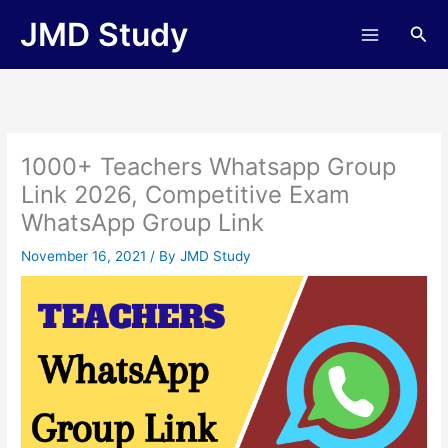
Skip
JMD Study
Sea
to
content
1000+ Teachers Whatsapp Group
Link 2026, Competitive Exam
WhatsApp Group Link
November 16, 2021
/ By
JMD Study