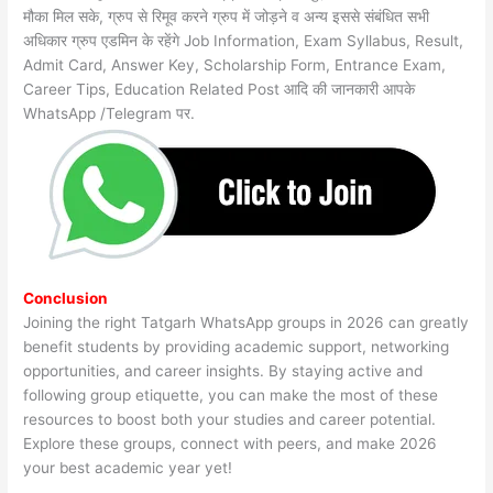
मौका मिल सके, ग्रुप से रिमूव करने ग्रुप में जोड़ने व अन्य इससे संबंधित सभी
अधिकार ग्रुप एडमिन के रहेंगे Job Information, Exam Syllabus, Result,
Admit Card, Answer Key, Scholarship Form, Entrance Exam,
Career Tips, Education Related Post आदि की जानकारी आपके
WhatsApp /Telegram पर.
Conclusion
Joining the right Tatgarh WhatsApp groups in 2026 can greatly
benefit students by providing academic support, networking
opportunities, and career insights. By staying active and
following group etiquette, you can make the most of these
resources to boost both your studies and career potential.
Explore these groups, connect with peers, and make 2026
your best academic year yet!