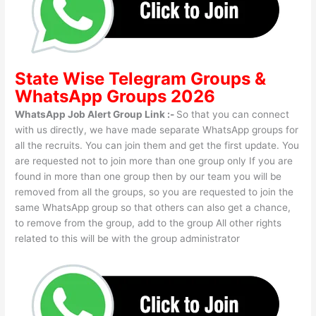
State Wise
Telegram Groups
&
WhatsApp Groups 2026
WhatsApp Job Alert Group Link :-
So that you can connect
with us directly, we have made separate WhatsApp groups for
all the recruits. You can join them and get the first update. You
are requested not to join more than one group only If you are
found in more than one group then by our team you will be
removed from all the groups, so you are requested to join the
same WhatsApp group so that others can also get a chance,
to remove from the group, add to the group All other rights
related to this will be with the group administrator