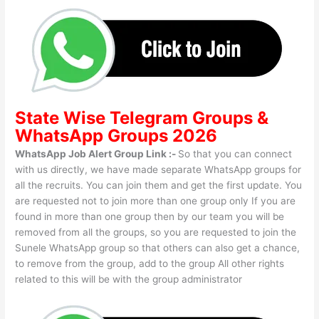
State Wise
Telegram Groups
&
WhatsApp Groups 2026
WhatsApp Job Alert Group Link :-
So that you can connect
with us directly, we have made separate WhatsApp groups for
all the recruits. You can join them and get the first update. You
are requested not to join more than one group only If you are
found in more than one group then by our team you will be
removed from all the groups, so you are requested to join the
Sunele WhatsApp group so that others can also get a chance,
to remove from the group, add to the group All other rights
related to this will be with the group administrator