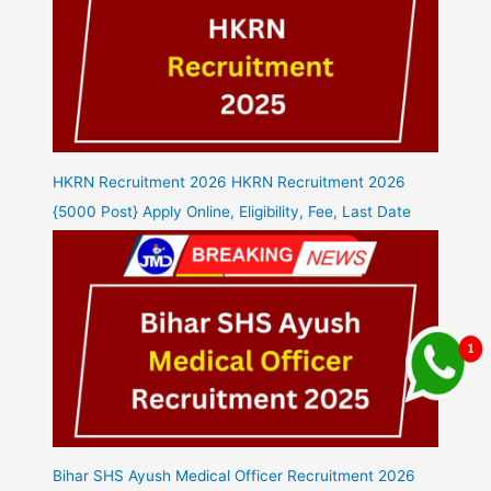
HKRN Recruitment 2026 HKRN Recruitment 2026
{5000 Post} Apply Online, Eligibility, Fee, Last Date
Bihar SHS Ayush Medical Officer Recruitment 2026