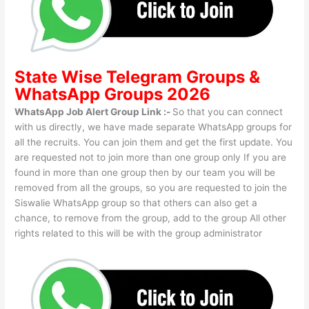
State Wise
Telegram Groups
&
WhatsApp Groups 2026
WhatsApp Job Alert Group Link :-
So that you can connect
with us directly, we have made separate WhatsApp groups for
all the recruits. You can join them and get the first update. You
are requested not to join more than one group only If you are
found in more than one group then by our team you will be
removed from all the groups, so you are requested to join the
Siswalie WhatsApp group so that others can also get a
chance, to remove from the group, add to the group All other
rights related to this will be with the group administrator