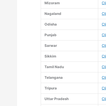
Mizoram
Cl
Nagaland
Cl
Odisha
Cl
Punjab
Cl
Sarwar
Cl
Sikkim
Cl
Tamil Nadu
Cl
Telangana
Cl
Tripura
Cl
Uttar Pradesh
Cl