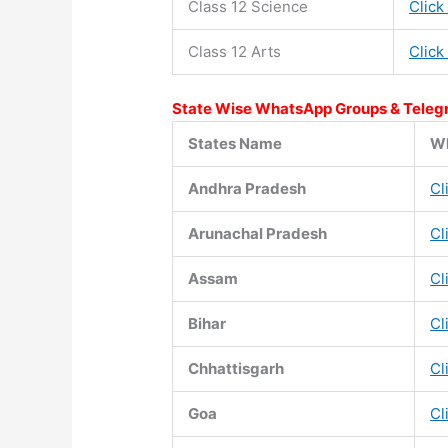
Class 12 Science
Click
Class 12 Arts
Click
State Wise WhatsApp Groups & Teleg
States Name
Wh
Andhra Pradesh
Cl
Arunachal Pradesh
Cl
Assam
Cl
Bihar
Cl
Chhattisgarh
Cl
Goa
Cl