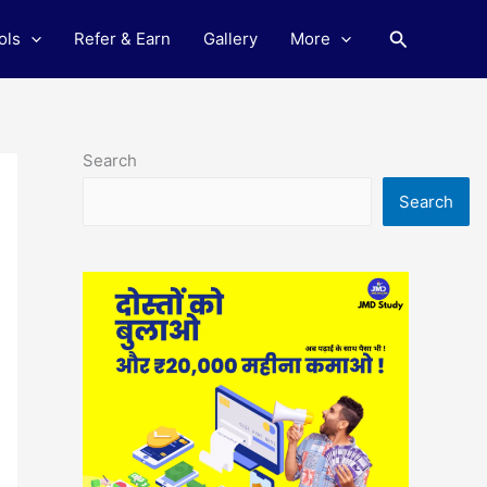
Search
ols
Refer & Earn
Gallery
More
Search
Search