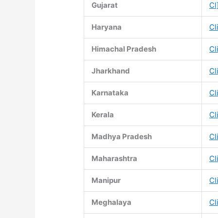
Gujarat
Cl
Haryana
Cl
Himachal Pradesh
Cl
Jharkhand
Cl
Karnataka
Cl
Kerala
Cl
Madhya Pradesh
Cl
Maharashtra
Cl
Manipur
Cl
Meghalaya
Cl