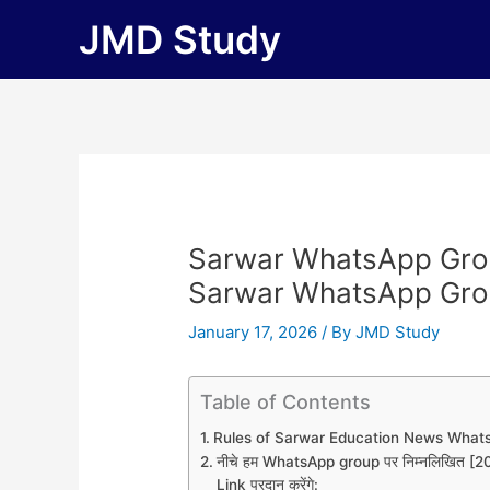
Skip
JMD Study
to
content
Sarwar WhatsApp Grou
Sarwar WhatsApp Gro
January 17, 2026
/ By
JMD Study
Table of Contents
Rules of Sarwar Education News What
नीचे हम WhatsApp group पर निम्नलिखित
Link प्रदान करेंगे: