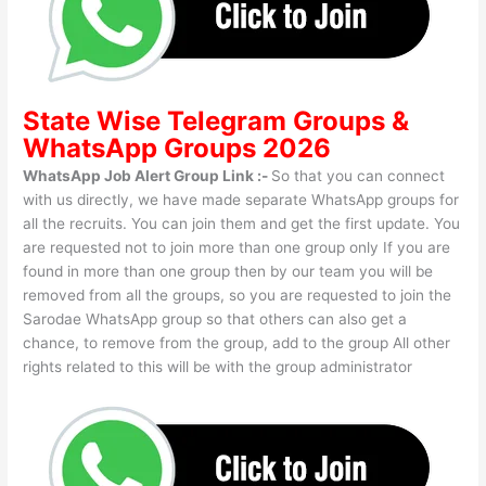
State Wise
Telegram Groups
&
WhatsApp Groups 2026
WhatsApp Job Alert Group Link :-
So that you can connect
with us directly, we have made separate WhatsApp groups for
all the recruits. You can join them and get the first update. You
are requested not to join more than one group only If you are
found in more than one group then by our team you will be
removed from all the groups, so you are requested to join the
Sarodae WhatsApp group so that others can also get a
chance, to remove from the group, add to the group All other
rights related to this will be with the group administrator