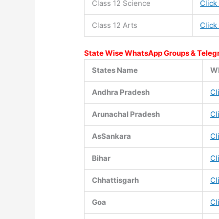
Class 12 Science
Click
Class 12 Arts
Click
State Wise WhatsApp Groups & Teleg
States Name
Wh
Andhra Pradesh
Cl
Arunachal Pradesh
Cl
AsSankara
Cl
Bihar
Cl
Chhattisgarh
Cl
Goa
Cl