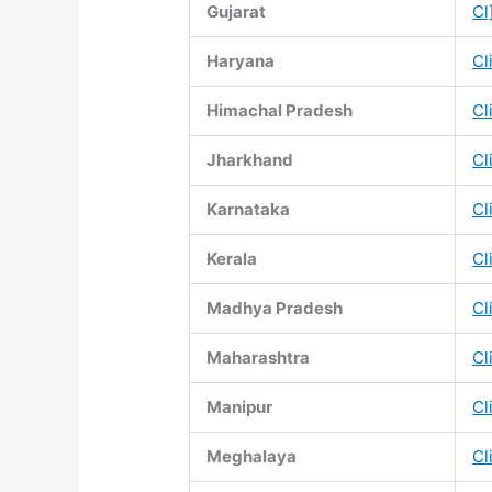
Gujarat
Cl
Haryana
Cl
Himachal Pradesh
Cl
Jharkhand
Cl
Karnataka
Cl
Kerala
Cl
Madhya Pradesh
Cl
Maharashtra
Cl
Manipur
Cl
Meghalaya
Cl