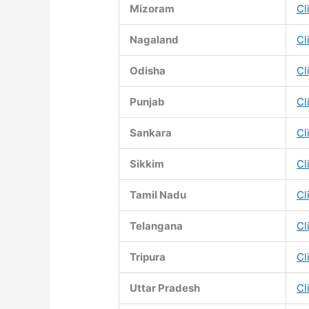
Mizoram
Cl
Nagaland
Cl
Odisha
Cl
Punjab
Cl
Sankara
Cl
Sikkim
Cl
Tamil Nadu
Cl
Telangana
Cl
Tripura
Cl
Uttar Pradesh
Cl