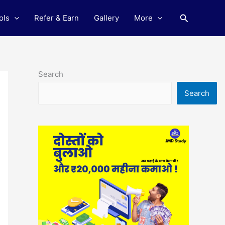
Search
ols
Refer & Earn
Gallery
More
Search
Search