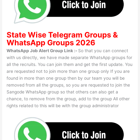
State Wise
Telegram Groups
&
WhatsApp Groups 2026
WhatsApp Job Alert Group Link :-
So that you can connect
with us directly, we have made separate WhatsApp groups for
all the recruits. You can join them and get the first update. You
are requested not to join more than one group only If you are
found in more than one group then by our team you will be
removed from all the groups, so you are requested to join the
Sangode WhatsApp group so that others can also get a
chance, to remove from the group, add to the group All other
rights related to this will be with the group administrator