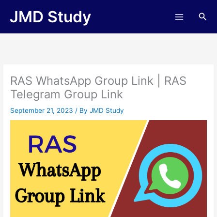
Skip
JMD Study
Sea
to
content
RAS WhatsApp Group Link | RAS
Telegram Group Link
September 21, 2023
/ By
JMD Study