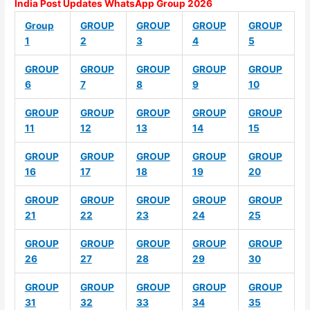
India Post Updates WhatsApp Group 2026
Group
GROUP
GROUP
GROUP
GROUP
1
2
3
4
5
GROUP
GROUP
GROUP
GROUP
GROUP
6
7
8
9
10
GROUP
GROUP
GROUP
GROUP
GROUP
11
12
13
14
15
GROUP
GROUP
GROUP
GROUP
GROUP
16
17
18
19
20
GROUP
GROUP
GROUP
GROUP
GROUP
21
22
23
24
25
GROUP
GROUP
GROUP
GROUP
GROUP
26
27
28
29
30
GROUP
GROUP
GROUP
GROUP
GROUP
31
32
33
34
35