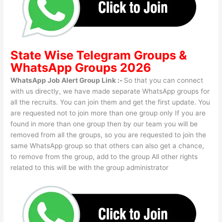
State Wise
Telegram Groups
&
WhatsApp Groups 2026
WhatsApp Job Alert Group Link :-
So that you can connect
with us directly, we have made separate WhatsApp groups for
all the recruits. You can join them and get the first update. You
are requested not to join more than one group only If you are
found in more than one group then by our team you will be
removed from all the groups, so you are requested to join the
same WhatsApp group so that others can also get a chance,
to remove from the group, add to the group All other rights
related to this will be with the group administrator