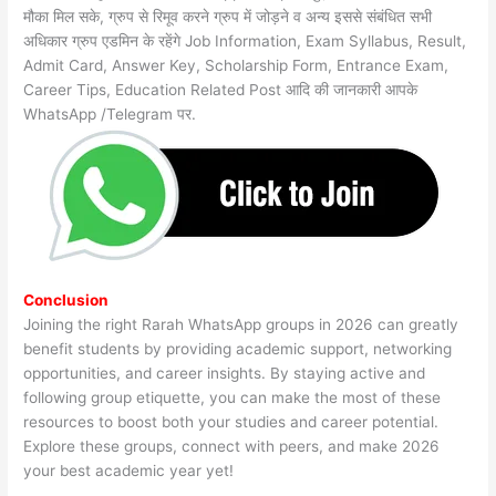
मौका मिल सके, ग्रुप से रिमूव करने ग्रुप में जोड़ने व अन्य इससे संबंधित सभी
अधिकार ग्रुप एडमिन के रहेंगे Job Information, Exam Syllabus, Result,
Admit Card, Answer Key, Scholarship Form, Entrance Exam,
Career Tips, Education Related Post आदि की जानकारी आपके
WhatsApp /Telegram पर.
Conclusion
Joining the right Rarah WhatsApp groups in 2026 can greatly
benefit students by providing academic support, networking
opportunities, and career insights. By staying active and
following group etiquette, you can make the most of these
resources to boost both your studies and career potential.
Explore these groups, connect with peers, and make 2026
your best academic year yet!