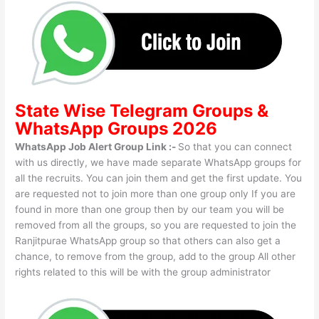
State Wise
Telegram Groups
&
WhatsApp Groups 2026
WhatsApp Job Alert Group Link :-
So that you can connect
with us directly, we have made separate WhatsApp groups for
all the recruits. You can join them and get the first update. You
are requested not to join more than one group only If you are
found in more than one group then by our team you will be
removed from all the groups, so you are requested to join the
Ranjitpurae WhatsApp group so that others can also get a
chance, to remove from the group, add to the group All other
rights related to this will be with the group administrator