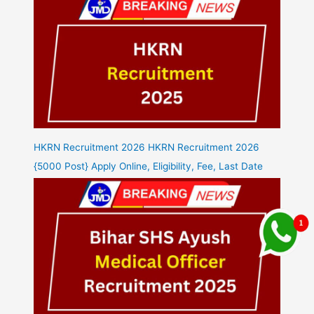
HKRN Recruitment 2026 HKRN Recruitment 2026
{5000 Post} Apply Online, Eligibility, Fee, Last Date