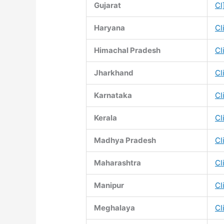
Gujarat
Cl
Haryana
Cl
Himachal Pradesh
Cl
Jharkhand
Cl
Karnataka
Cl
Kerala
Cl
Madhya Pradesh
Cl
Maharashtra
Cl
Manipur
Cl
Meghalaya
Cl