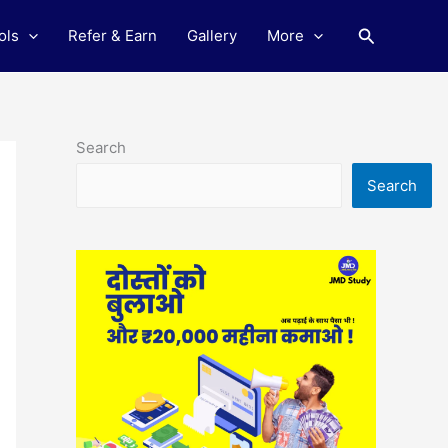
Search
ols
Refer & Earn
Gallery
More
Search
Search