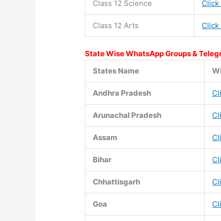
Class 12 Science
Click
Class 12 Arts
Click
State Wise WhatsApp Groups & Teleg
States Name
Wh
Andhra Pradesh
Cl
Arunachal Pradesh
Cl
Assam
Cl
Bihar
Cl
Chhattisgarh
Cl
Goa
Cl