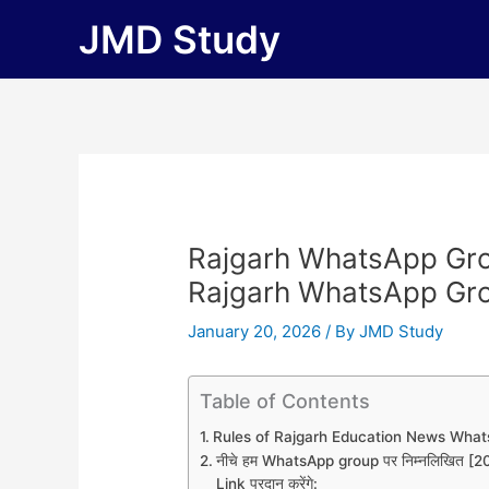
Skip
JMD Study
to
content
Rajgarh WhatsApp Gro
Rajgarh WhatsApp Gro
January 20, 2026
/ By
JMD Study
Table of Contents
Rules of Rajgarh Education News Wha
नीचे हम WhatsApp group पर निम्नलिखित
Link प्रदान करेंगे: