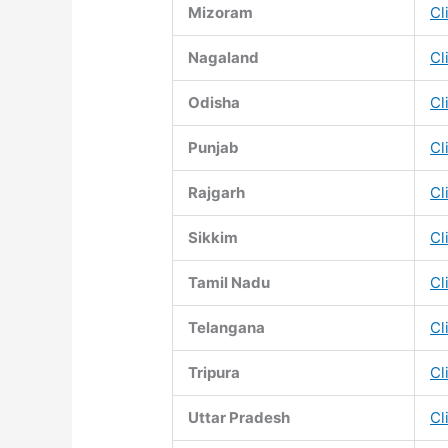
Mizoram
Cl
Nagaland
Cl
Odisha
Cl
Punjab
Cl
Rajgarh
Cl
Sikkim
Cl
Tamil Nadu
Cl
Telangana
Cl
Tripura
Cl
Uttar Pradesh
Cl