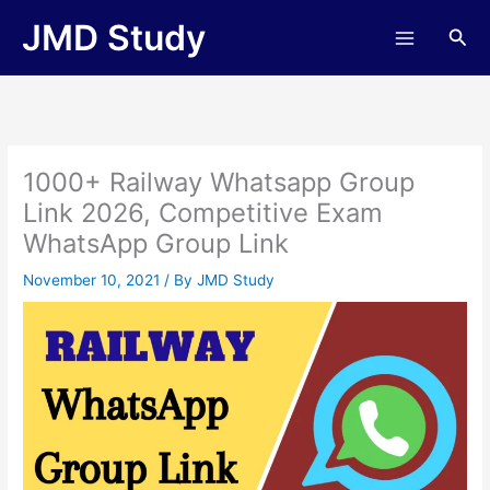
Skip
JMD Study
Sea
to
content
1000+ Railway Whatsapp Group
Link 2026, Competitive Exam
WhatsApp Group Link
November 10, 2021
/ By
JMD Study