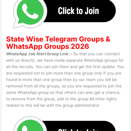
State Wise
Telegram Groups
&
WhatsApp Groups 2026
WhatsApp Job Alert Group Link :-
So that you can connect
with us directly, we have made separate WhatsApp groups for
all the recruits. You can join them and get the first update. You
are requested not to join more than one group only If you are
found in more than one group then by our team you will be
removed from all the groups, so you are requested to join the
same WhatsApp group so that others can also get a chance,
to remove from the group, add to the group All other rights
related to this will be with the group administrator