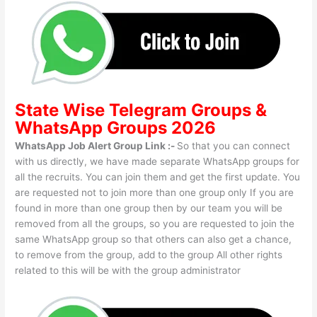
State Wise
Telegram Groups
&
WhatsApp Groups 2026
WhatsApp Job Alert Group Link :-
So that you can connect
with us directly, we have made separate WhatsApp groups for
all the recruits. You can join them and get the first update. You
are requested not to join more than one group only If you are
found in more than one group then by our team you will be
removed from all the groups, so you are requested to join the
same WhatsApp group so that others can also get a chance,
to remove from the group, add to the group All other rights
related to this will be with the group administrator