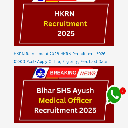
HKRN Recruitment 2026 HKRN Recruitment 2026
{5000 Post} Apply Online, Eligibility, Fee, Last Date