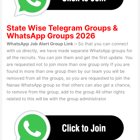
State Wise
Telegram Groups
&
WhatsApp Groups 2026
WhatsApp Job Alert Group Link :-
So that you can connect
with us directly, we have made separate WhatsApp groups for
all the recruits. You can join them and get the first update. You
are requested not to join more than one group only If you are
found in more than one group then by our team you will be
removed from all the groups, so you are requested to join the
Nanae WhatsApp group so that others can also get a chance,
to remove from the group, add to the group All other rights
related to this will be with the group administrator