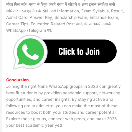
मौका मिल सके, ग्रुप से रिमूव करने ग्रुप में जोड़ने व अन्य इससे संबंधित सभी
अधिकार ग्रुप एडमिन के रहेंगे Job Information, Exam Syllabus, Result,
Admit Card, Answer Key, Scholarship Form, Entrance Exam,
Career Tips, Education Related Post आदि की जानकारी आपके
WhatsApp /Telegram पर.
Conclusion
Joining the right Nana WhatsApp groups in 2026 can greatly
benefit students by providing academic support, networking
opportunities, and career insights. By staying active and
following group etiquette, you can make the most of these
resources to boost both your studies and career potential.
Explore these groups, connect with peers, and make 2026
your best academic year yet!