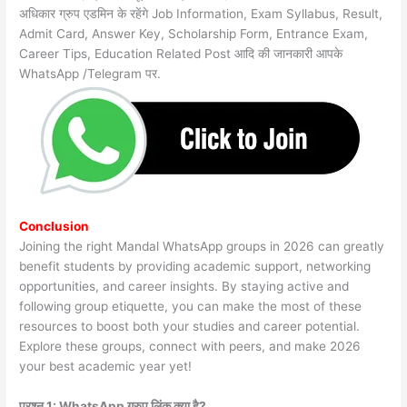
अधिकार ग्रुप एडमिन के रहेंगे Job Information, Exam Syllabus, Result,
Admit Card, Answer Key, Scholarship Form, Entrance Exam,
Career Tips, Education Related Post आदि की जानकारी आपके
WhatsApp /Telegram पर.
Conclusion
Joining the right Mandal WhatsApp groups in 2026 can greatly
benefit students by providing academic support, networking
opportunities, and career insights. By staying active and
following group etiquette, you can make the most of these
resources to boost both your studies and career potential.
Explore these groups, connect with peers, and make 2026
your best academic year yet!
प्रश्न 1: WhatsApp ग्रुप लिंक क्या है?