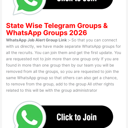
State Wise
Telegram Groups
&
WhatsApp Groups 2026
WhatsApp Job Alert Group Link :-
So that you can connect
with us directly, we have made separate WhatsApp groups for
all the recruits. You can join them and get the first update. You
are requested not to join more than one group only If you are
found in more than one group then by our team you will be
removed from all the groups, so you are requested to join the
same WhatsApp group so that others can also get a chance,
to remove from the group, add to the group All other rights
related to this will be with the group administrator