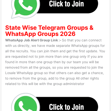
State Wise
Telegram Groups
&
WhatsApp Groups 2026
WhatsApp Job Alert Group Link :-
So that you can connect
with us directly, we have made separate WhatsApp groups for
all the recruits. You can join them and get the first update. You
are requested not to join more than one group only If you are
found in more than one group then by our team you will be
removed from all the groups, so you are requested to join the
Losale WhatsApp group so that others can also get a chance,
to remove from the group, add to the group All other rights
related to this will be with the group administrator