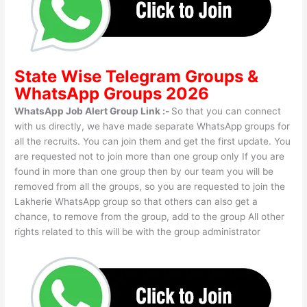
State Wise
Telegram Groups
&
WhatsApp Groups 2026
WhatsApp Job Alert Group Link :-
So that you can connect
with us directly, we have made separate WhatsApp groups for
all the recruits. You can join them and get the first update. You
are requested not to join more than one group only If you are
found in more than one group then by our team you will be
removed from all the groups, so you are requested to join the
Lakherie WhatsApp group so that others can also get a
chance, to remove from the group, add to the group All other
rights related to this will be with the group administrator