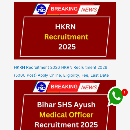
HKRN Recruitment 2026 HKRN Recruitment 2026
{5000 Post} Apply Online, Eligibility, Fee, Last Date