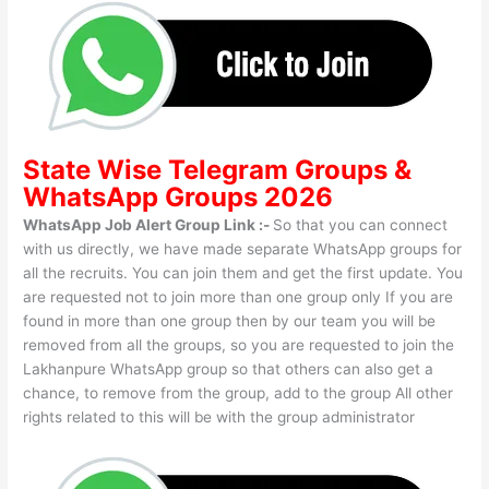
State Wise
Telegram Groups
&
WhatsApp Groups 2026
WhatsApp Job Alert Group Link :-
So that you can connect
with us directly, we have made separate WhatsApp groups for
all the recruits. You can join them and get the first update. You
are requested not to join more than one group only If you are
found in more than one group then by our team you will be
removed from all the groups, so you are requested to join the
Lakhanpure WhatsApp group so that others can also get a
chance, to remove from the group, add to the group All other
rights related to this will be with the group administrator