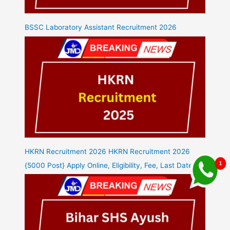
BSSC Laboratory Assistant Recruitment 2026
HKRN Recruitment 2026 HKRN Recruitment 2026
{5000 Post} Apply Online, Eligibility, Fee, Last Date