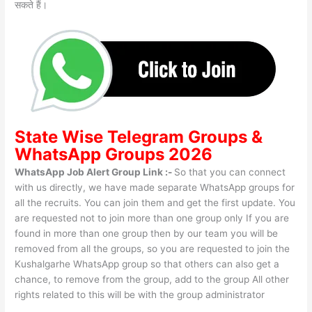
सकते हैं।
State Wise
Telegram Groups
&
WhatsApp Groups 2026
WhatsApp Job Alert Group Link :-
So that you can connect
with us directly, we have made separate WhatsApp groups for
all the recruits. You can join them and get the first update. You
are requested not to join more than one group only If you are
found in more than one group then by our team you will be
removed from all the groups, so you are requested to join the
Kushalgarhe WhatsApp group so that others can also get a
chance, to remove from the group, add to the group All other
rights related to this will be with the group administrator