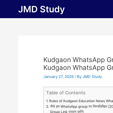
Skip
JMD Study
to
content
Kudgaon WhatsApp Gro
Kudgaon WhatsApp Gr
January 27, 2026
/ By
JMD Study
Table of Contents
Rules of Kudgaon Education News Wh
नीचे हम WhatsApp group पर निम्नलिखित
Group Link प्रदान करेंगे: