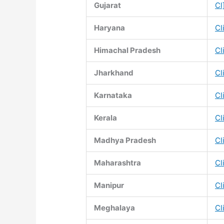
Gujarat
Cl
Haryana
Cl
Himachal Pradesh
Cl
Jharkhand
Cl
Karnataka
Cl
Kerala
Cl
Madhya Pradesh
Cl
Maharashtra
Cl
Manipur
Cl
Meghalaya
Cl