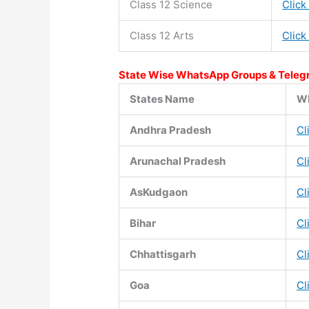
Class 12 Science
Click
Class 12 Arts
Click
State Wise WhatsApp Groups & Teleg
States Name
Wh
Andhra Pradesh
Cl
Arunachal Pradesh
Cl
AsKudgaon
Cl
Bihar
Cl
Chhattisgarh
Cl
Goa
Cl