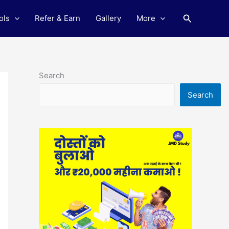
Search
ols
Refer & Earn
Gallery
More
Search
Search