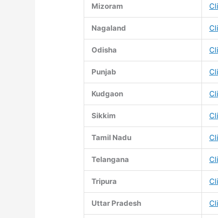
Mizoram
Cl
Nagaland
Cl
Odisha
Cl
Punjab
Cl
Kudgaon
Cl
Sikkim
Cl
Tamil Nadu
Cl
Telangana
Cl
Tripura
Cl
Uttar Pradesh
Cl