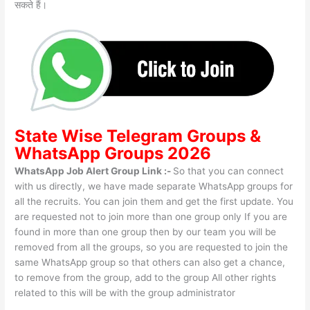
सकते हैं।
State Wise
Telegram Groups
&
WhatsApp Groups 2026
WhatsApp Job Alert Group Link :-
So that you can connect
with us directly, we have made separate WhatsApp groups for
all the recruits. You can join them and get the first update. You
are requested not to join more than one group only If you are
found in more than one group then by our team you will be
removed from all the groups, so you are requested to join the
same WhatsApp group so that others can also get a chance,
to remove from the group, add to the group All other rights
related to this will be with the group administrator