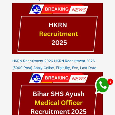
HKRN Recruitment 2026 HKRN Recruitment 2026
{5000 Post} Apply Online, Eligibility, Fee, Last Date