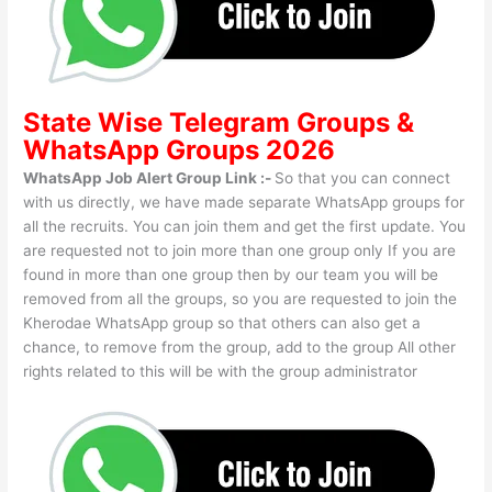
State Wise
Telegram Groups
&
WhatsApp Groups 2026
WhatsApp Job Alert Group Link :-
So that you can connect
with us directly, we have made separate WhatsApp groups for
all the recruits. You can join them and get the first update. You
are requested not to join more than one group only If you are
found in more than one group then by our team you will be
removed from all the groups, so you are requested to join the
Kherodae WhatsApp group so that others can also get a
chance, to remove from the group, add to the group All other
rights related to this will be with the group administrator