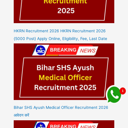
HKRN Recruitment 2026 HKRN Recruitment 2026
{5000 Post} Apply Online, Eligibility, Fee, Last Date
Bihar SHS Ayush Medical Officer Recruitment 2026
आवेदन करें