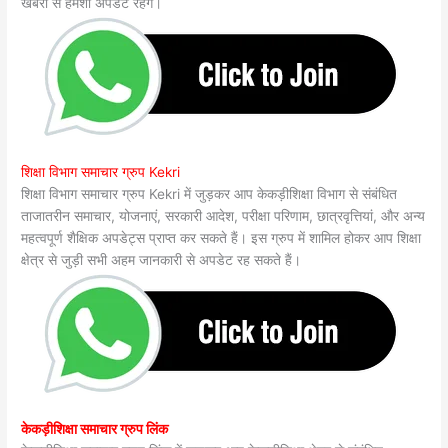
खबरों से हमेशा अपडेट रहेंगे।
शिक्षा विभाग समाचार ग्रुप Kekri
शिक्षा विभाग समाचार ग्रुप Kekri में जुड़कर आप केकड़ीशिक्षा विभाग से संबंधित
ताजातरीन समाचार, योजनाएं, सरकारी आदेश, परीक्षा परिणाम, छात्रवृत्तियां, और अन्य
महत्वपूर्ण शैक्षिक अपडेट्स प्राप्त कर सकते हैं। इस ग्रुप में शामिल होकर आप शिक्षा
क्षेत्र से जुड़ी सभी अहम जानकारी से अपडेट रह सकते हैं।
केकड़ीशिक्षा समाचार ग्रुप लिंक