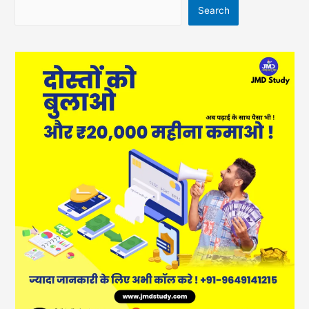
Search