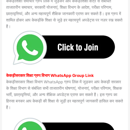
केकड़ीशिक्षा समाचार ग्रुप लिंक में जुड़कर आप केकड़ीशिक्षा क्षेत्र से संबंधित
ताजातरीन समाचार, सरकारी योजनाएं, शिक्षा विभाग के आदेश, परीक्षा परिणाम,
छात्रवृत्तियां, और अन्य महत्वपूर्ण शैक्षिक जानकारी प्राप्त कर सकते हैं। इस ग्रुप में
शामिल होकर आप केकड़ीके शिक्षा से जुड़े हर महत्वपूर्ण अपडेट्स पर नज़र रख सकते
हैं।
केकड़ीसरकार शिक्षा ग्रुप विभाग WhatsApp Group Link
केकड़ीसरकार शिक्षा विभाग WhatsApp ग्रुप लिंक में जुड़कर आप केकड़ी सरकार
के शिक्षा विभाग से संबंधित सभी ताजातरीन घोषणाएं, योजनाएं, परीक्षा परिणाम, शिक्षक
भर्ती, छात्रवृत्तियां, और अन्य शैक्षिक अपडेट्स प्राप्त कर सकते हैं। इस ग्रुप का
हिस्सा बनकर आप केकड़ी की शिक्षा से जुड़ी हर महत्वपूर्ण जानकारी हासिल कर सकते
हैं।