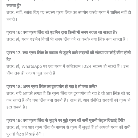
सकता हूँ?
उत्तर: नहीं, ब्लॉक किए गए सदस्य ग्रुप लिंक का उपयोग करके ग्रुप में शामिल नहीं हो
सकते।
प्रश्न 16: क्या ग्रुप लिंक को एडमिन द्वारा किसी भी समय बदला जा सकता है?
उत्तर: हां, ग्रुप एडमिन किसी भी समय लिंक को रद्द करके नया लिंक बना सकता है।
प्रश्न 17: क्या ग्रुप लिंक के माध्यम से जुड़ने वाले सदस्यों की संख्या पर कोई सीमा होती
है?
उत्तर: हां, WhatsApp पर एक ग्रुप में अधिकतम 1024 सदस्य हो सकते हैं। इस
सीमा तक ही सदस्य जुड़ सकते हैं।
प्रश्न 18: अगर ग्रुप लिंक का दुरुपयोग हो रहा है तो क्या करूँ?
उत्तर: यदि आपको लगता है कि ग्रुप लिंक का दुरुपयोग हो रहा है तो आप लिंक को रद्द
कर सकते हैं और नया लिंक बना सकते हैं। साथ ही, आप संबंधित सदस्यों को ग्रुप से
हटा सकते हैं।
प्रश्न 19: क्या ग्रुप लिंक से जुड़ने पर मुझे ग्रुप की सभी पुरानी चैट्स दिखाई देंगी?
उत्तर: हां, जब आप ग्रुप लिंक के माध्यम से ग्रुप में जुड़ते हैं तो आपको ग्रुप की सभी
पुरानी चैट्स दिखाई देंगी।