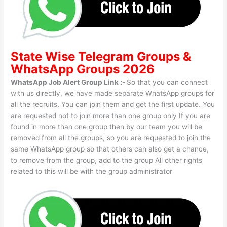
State Wise
Telegram Groups
&
WhatsApp Groups 2026
WhatsApp Job Alert Group Link :-
So that you can connect
with us directly, we have made separate WhatsApp groups for
all the recruits. You can join them and get the first update. You
are requested not to join more than one group only If you are
found in more than one group then by our team you will be
removed from all the groups, so you are requested to join the
same WhatsApp group so that others can also get a chance,
to remove from the group, add to the group All other rights
related to this will be with the group administrator