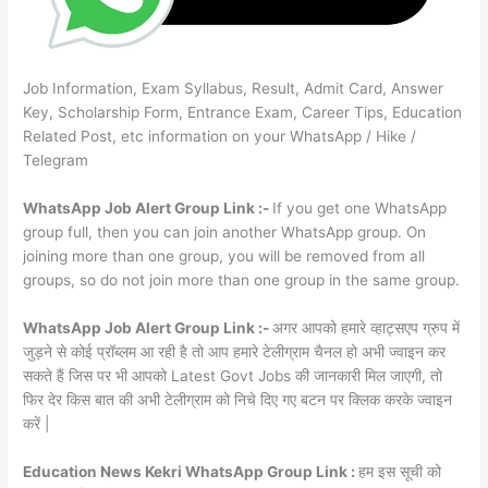
Job Information, Exam Syllabus, Result, Admit Card, Answer
Key, Scholarship Form, Entrance Exam, Career Tips, Education
Related Post, etc information on your WhatsApp / Hike /
Telegram
WhatsApp Job Alert Group Link :-
If you get one WhatsApp
group full, then you can join another WhatsApp group. On
joining more than one group, you will be removed from all
groups, so do not join more than one group in the same group.
WhatsApp Job Alert Group Link :-
अगर आपको हमारे व्हाट्सएप ग्रुप में
जुड़ने से कोई प्रॉब्लम आ रही है तो आप हमारे टेलीग्राम चैनल हो अभी ज्वाइन कर
सकते हैं जिस पर भी आपको Latest Govt Jobs की जानकारी मिल जाएगी, तो
फिर देर किस बात की अभी टेलीग्राम को निचे दिए गए बटन पर क्लिक करके ज्वाइन
करें |
Education News Kekri WhatsApp Group Link :
हम इस सूची को