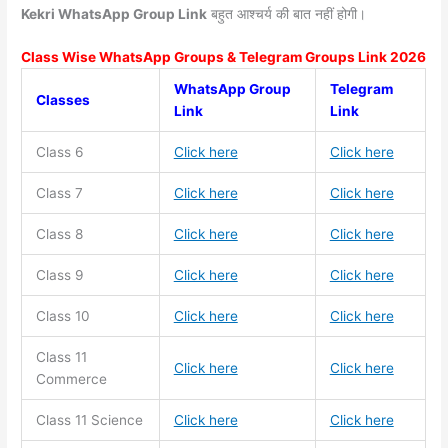
Kekri WhatsApp Group Link
बहुत आश्चर्य की बात नहीं होगी।
Class Wise WhatsApp Groups & Telegram Groups Link 2026
WhatsApp Group
Telegram
Classes
Link
Link
Class 6
Click here
Click here
Class 7
Click here
Click here
Class 8
Click here
Click here
Class 9
Click here
Click here
Class 10
Click here
Click here
Class 11
Click here
Click here
Commerce
Class 11
Science
Click here
Click here