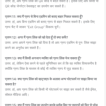
उत्तर: हां, आप ग्रुप लिंक को QR कोड में बदल सकते हैं। इसके लिए आप किसी भी
QR कोड जेनरेटर वेबसाइट का उपयोग कर सकते हैं।
प्रश्न 11: क्या मैं ग्रुप से बिना एडमिन को बताए बाहर निकल सकता हूँ?
उत्तर: हां, आप बिना एडमिन को बताए ग्रुप से बाहर निकल सकते हैं। इसके लिए
ग्रुप चैट में जाकर “Exit Group” विकल्प चुनें।
प्रश्न 12: अगर मैं ग्रुप लिंक को खो देता हूँ तो क्या करूँ?
उत्तर: अगर आपने ग्रुप लिंक खो दिया है तो आप ग्रुप एडमिन से पुनः लिंक साझा
करने का अनुरोध कर सकते हैं।
प्रश्न 13: क्या मैं किसी अनजान व्यक्ति को ग्रुप लिंक भेज सकता हूँ?
उत्तर: हां, लेकिन ऐसा करने से पहले सुनिश्चित कर लें कि वह व्यक्ति विश्वसनीय है
क्योंकि ग्रुप लिंक के माध्यम से कोई भी व्यक्ति ग्रुप में जुड़ सकता है।
प्रश्न 14: क्या ग्रुप लिंक को व्हाट्सएप के अलावा अन्य प्लेटफार्म पर साझा किया जा
सकता है?
उत्तर: हां, आप ग्रुप लिंक को किसी भी प्लेटफार्म पर साझा कर सकते हैं जैसे ईमेल,
सोशल मीडिया आदि।
प्रश्न 15: क्या मैं ग्रुप लिंक का उपयोग करके ब्लॉक किए गए सदस्यों को फिर से जोड़