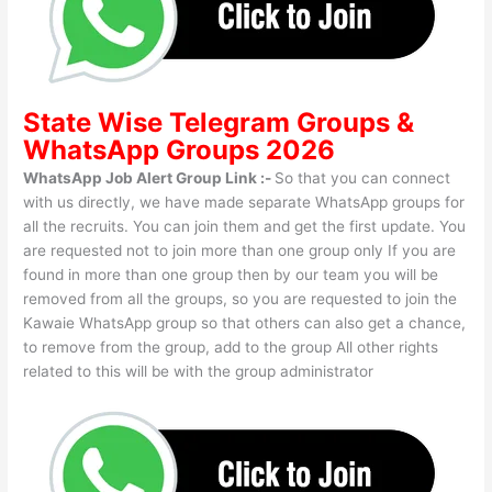
State Wise
Telegram Groups
&
WhatsApp Groups 2026
WhatsApp Job Alert Group Link :-
So that you can connect
with us directly, we have made separate WhatsApp groups for
all the recruits. You can join them and get the first update. You
are requested not to join more than one group only If you are
found in more than one group then by our team you will be
removed from all the groups, so you are requested to join the
Kawaie WhatsApp group so that others can also get a chance,
to remove from the group, add to the group All other rights
related to this will be with the group administrator